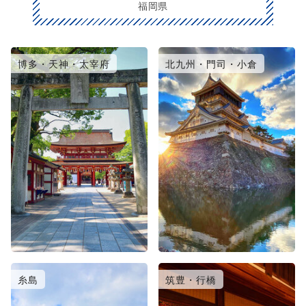
福岡県
博多・天神・太宰府
北九州・門司・小倉
糸島
筑豊・行橋