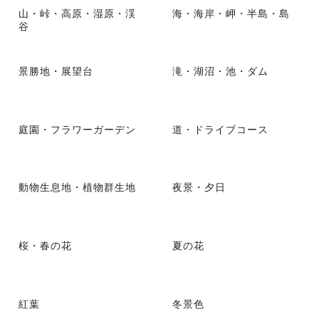
山・峠・高原・湿原・渓
海・海岸・岬・半島・島
谷
景勝地・展望台
滝・湖沼・池・ダム
庭園・フラワーガーデン
道・ドライブコース
動物生息地・植物群生地
夜景・夕日
桜・春の花
夏の花
紅葉
冬景色