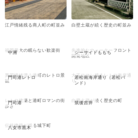
江戸情緒残る商人町の町並み
白壁土蔵が続く歴史の町並み
福岡最大の眠らない歓楽街
先進的なウォーターフロント
中洲
シーサイドももち
開発地区
異国情緒漂う港町のレトロ景
大正ロマン残るレトロ海岸通
門司港レトロ
若松南海岸通り（若松バ
観
り
ンド）
レトロ建築と港町ロマンの街
白壁土蔵が続く歴史の町
門司港
筑後吉井
歩き
伝統建築が残る城下町
八女市黒木