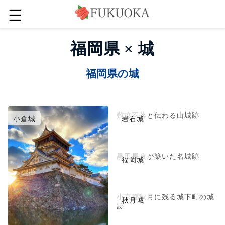
☰
福岡県 × 城
福岡県の城
難攻不落と伝わる山城跡
小倉城
岩石城
黒田長政が築いた名城跡
福岡城
小京都秋月に残る城下町の城
秋月城
跡