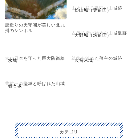
山上に残る戦国の山城跡
松山城（豊前国）
唐造りの天守閣が美しい北九
州のシンボル
古代防衛の壮大な山城遺跡
大野城（筑前国）
古代日本を守った巨大防衛線
筑後を治めた藩主の城跡
水城
久留米城
豊前一の堅城と呼ばれた山城
岩石城
カテゴリ