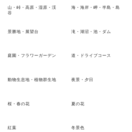
山・峠・高原・湿原・渓
海・海岸・岬・半島・島
谷
景勝地・展望台
滝・湖沼・池・ダム
庭園・フラワーガーデン
道・ドライブコース
動物生息地・植物群生地
夜景・夕日
桜・春の花
夏の花
紅葉
冬景色