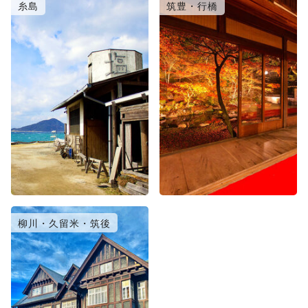
糸島
筑豊・行橋
柳川・久留米・筑後