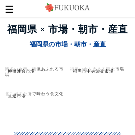
☰
福岡県 × 市場・朝市・産直
福岡県の市場・朝市・産直
博多の台所、活気あふれる市
福岡の食を支える巨大市場
柳橋連合市場
福岡市中央卸売市場
場
北九州の台所で味わう食文化
旦過市場