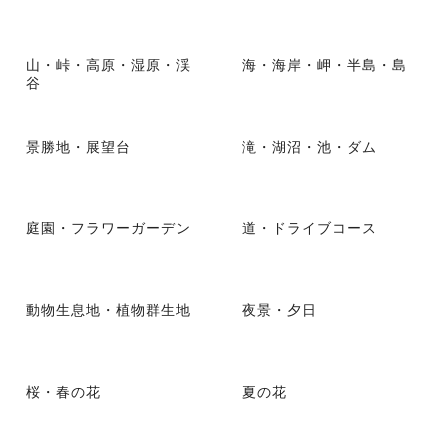
山・峠・高原・湿原・渓
海・海岸・岬・半島・島
谷
景勝地・展望台
滝・湖沼・池・ダム
庭園・フラワーガーデン
道・ドライブコース
動物生息地・植物群生地
夜景・夕日
桜・春の花
夏の花