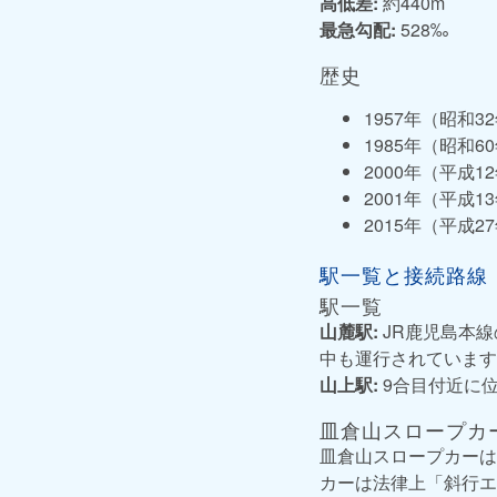
高低差:
約440m
最急勾配:
528‰
歴史
1957年（昭和3
1985年（昭和
2000年（平成
2001年（平成1
2015年（平成
駅一覧と接続路線
駅一覧
山麓駅:
JR鹿児島本
中も運行されています
山上駅:
9合目付近に
皿倉山スロープカ
皿倉山スロープカーは
カーは法律上「斜行エ