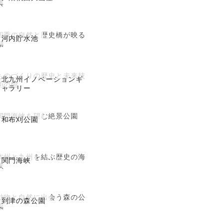
典
四季の自然と歴史橋が映る
河内貯水池
湖
ものづくりの歴史と未来技
北九州イノベーションギ
術の館
ャラリー
関門海峡を望む絶景公園
和布刈公園
本州と九州を結ぶ歴史の海
関門海峡
峡
動物と自然に出会う森の公
到津の森公園
園