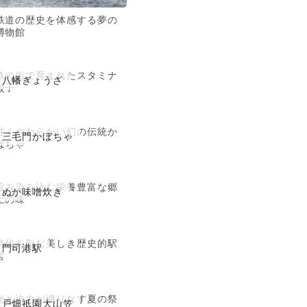
鉄道の歴史を体感する夢の
博物館
鉄の街で育まれたスタミナ
八幡ぎょうざ
餃子
甘くやわらかい幻の伝統か
三毛門かぼちゃ
ぼちゃ
旨み染み込む栄養豊富な郷
ぬか味噌炊き
土の味
時代を刻む美しき歴史的駅
門司港駅
舎
光と迫力が織りなす夏の祭
戸畑祇園大山笠