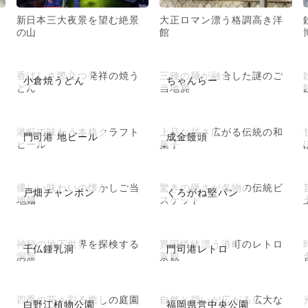
新日本三大夜景を望む絶景
大正ロマン漂う格調高き洋
の山
館
香ばしさ際立つ発祥の焼う
三種の麺が融合した謎のご
小倉焼うどん
ちゃんらー
どん
当地麂
港町で味わう本格クラフト
上品な甘さ広がる伝統の和
門司港 地ビール
成金饅頭
ビール
菓子
優しい味わいの懐かしご当
驚きの硬さが名物の伝統ビ
戸畑チャンポン
くろがね堅パン
地麺
スケット
神秘の地下世界を探検する
異国情緒漂う港町のレトロ
千仏鍾乳洞
門司港レトロ
洞窟
景観
四季の花々彩る癒しの庭園
自然と憩いが広がる広大な
白野江植物公園
福岡県営中央公園