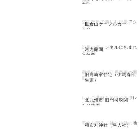
空間
空中散歩で楽しむ絶景アク
皿倉山ケーブルカー
セス
幻想の藤トンネルに包まれ
河内藤園
る庭園
宿場町に残る江戸商家の面
旧高崎家住宅（伊馬春部
影
生家）
レトロ港町を象徴する赤レ
北九州市 旧門司税関
ンガ建築
海峡を守る古社と神話の地
和布刈神社（隼人社）