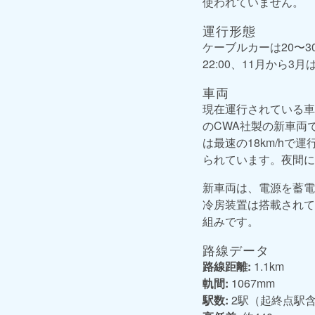
使われていません。
運行形態
ケーブルカーは20〜3
22:00、11月から
車両
現在運行されている車
のCWA社製の新車両
は最速の18km/h
られています。夜間に
新車両は、電源を蓄電
冷房装置は搭載されて
組みです。
路線データ
路線距離:
1.1km
軌間:
1067mm
駅数:
2駅（起終点駅