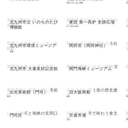
都市公園
生命と歴史を学べる体験型
産業遺産が語る日本近代化
北九州市立 いのちのたび
東田 第一高炉 史跡広場
博物館
の軌跡
博物館
環境と未来を楽しく学ぶ体
神武伝説が残る歴史の古社
北九州市環境ミュージア
岡田宮（岡田神社）
験館
ム
異国情緒漂う大連の洋館
海峡の歴史とロマン体験館
北九州市 大連友好記念館
関門海峡ミュージアム
東洋美術と海峡を望む美術
大正ロマン漂う港の歴史建
出光美術館（門司）
旧大阪商船
館
築
レトロ港町と海峡の玄関口
北九州の台所で味わう食文
門司区
旦過市場
化