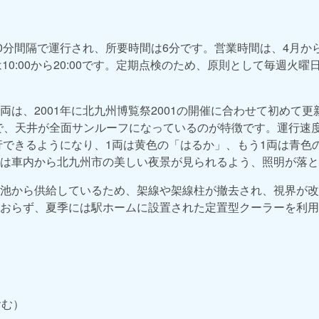
0分間隔で運行され、所要時間は6分です。営業時間は、4月から1
3月は10:00から20:00です。定期点検のため、原則として毎週火
両は、2001年に北九州博覧祭2001の開催に合わせて初めて
で、天井が全面サンルーフになっているのが特徴です。運行速
で運行できるようになり、1両は黄色の「はるか」、もう1両は青
は車内から北九州市の美しい夜景が見られるよう、照明が落と
池から供給しているため、架線や架線柱が撤去され、視界が改
おらず、夏季には駅ホームに設置された定置型クーラーを利用
含む）