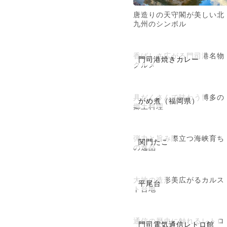
唐造りの天守閣が美しい北
九州のシンボル
香ばしさ広がる門司港名物
門司港焼きカレー
グルメ
具だくさんで味わう博多の
がめ煮（福岡県）
郷土料理
弾力と旨み際立つ海峡育ち
関門たこ
の逸品
大地の造形美広がるカルス
平尾台
ト台地
通信の歴史に触れるレトロ
門司電気通信レトロ館