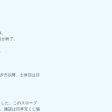
称。
運行が終了。
。
は夕方以降、土休日は日
。
ました。このスロープ
。施設は日本宝くじ協