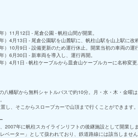
2年）11月12日 - 尾倉公園 - 帆柱山間が開業。
60年）4月13日 - 尾倉公園駅を山麓駅に、帆柱山駅を山上駅に改
12年）10月9日 - 設備更新のため運行休止。開業当初の車両の
3年）6月30日 - 新車両を導入し、運行再開。
27年）4月1日 - 帆柱ケーブルから皿倉山ケーブルカーに名称変更
線の八幡駅から無料シャトルバスで約10分。月・水・木・金曜
。
位置し、そこからスロープカーで山頂まで行くことができます
ー
、2007年に帆柱スカイラインリフトの後継施設として開業し
レベーター」として扱われており、鉄道路線には該当しません